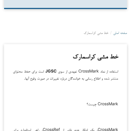
صفحه اصلی
/
خط مشی کراسمارک
خط مشی کراسمارک
استفاده از نماد CrossMark تعهدی از سوی
JGSC
است برای حفظ محتوای
منتشر شده و اطلاع رسانی به خوانندگان درباره تغییرات در صورت وقوع آنها.
CrossMark چیست؟
CrossMark، یک ابتکار چند ناشر از CrossRef، راهی استاندارد برای