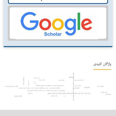
واژگان کلیدی
فناوری هوشمند، توسعه مالی، رشد اقتصادی، داده‌های پانل، کشورهای درحال‌توسعه
عدالت فضایی
مشارکت شهروندی
کلان‌شهر تبریز
فرم و معنا
حیاط، هندسه
فرآیند طراحی معماری
پیتر آیزنمن
تبریز
بازآفرینی نهادی
مدیریت منابع انسانی سبز، توسعه‌ی پایدار، شهرداری هرمزگان.
حکمت اسلامی
اقتصاد چرخشی، مشارکت شهروندی.
تحلیل فضایی
خانه‌های قاجاری
فرهنگ‌سازی، مشارکت ورزشی، ورزش همگانی، مدل‌سازی معادلات ساختاری، اعتبارسنجی مدل
تفاوت‌های نسلی، رسانه‌های اجتماعی، طرفداران ورزش، حکمرانی هوشمند، الگوی جیوئیا
چیدمان فضایی
شهر دوستدار کودک، تحرک مستقل کودکان، حکمرانی شهری، نابرابری سلامت، طراحی محیطی.
مدل بَکس
تحلیل تطبیقی
طراحی شهری
حکمرانی هوشمند
بازار