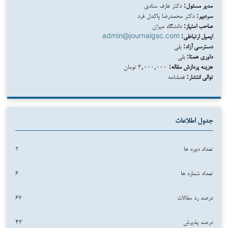
مدیر مسئول:
دکتر عارف منادی
سردبیر:
دکتر محمدرضا پاکدل فرد
صاحب امتیاز:
دانشگاه میزان
ایمیل ارتباطی:
admin@journalgsc.com
دسترسی آزاد:
بلی
داوری همتا:
بلی
هزینه پردازش مقاله:
۳,۰۰۰,۰۰۰ تومان
توالی انتشار:
فصلنامه
جدول اطلاعات
تعداد دوره ها
۲
تعداد شماره ها
۶
درصد رد مقالات
۶۷
درصد پذیرش
۴۳