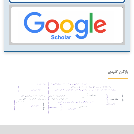
مدیریت بحران، عملیات غواصی، حکمرانی دیجیتال، فناوری‌های هوشمند، حکمرانی داده
واژگان کلیدی
شهر هوشمند، تاب‌آوری لرزه‌ای، امنیت اجتماعی زنان، نظریه‌ی داده‌بنیاد، مدیریت بحران هوشمند
ریسک ژئوپلیتیک، نوسان بازده کل، رویکرد هوشمندانه، مدل میداس-گارچ
فرم و معنا
جبران خدمات، شرکت ملی مناطق نفت‌خیز جنوب، شرکت‌های بزرگ نفتي، عملکرد کارکنان، حکمرانی شرکتی.
مشارکت شهروندی
تبریز
طراحی شهری
چیدمان فضایی
مدل بَکس
حکمرانی توزیع‌یافته، حکمرانی داده‌محور، شفافیت، عدالت فضایی، تاب‌آوری فضایی
بازار
تفاوت‌های نسلی، رسانه‌های اجتماعی، طرفداران ورزش، حکمرانی هوشمند، الگوی جیوئیا
تحلیل فضایی
حکمرانی هوشمند
ساختمان سبز، آلودگی هوا، پایداری محیطی، انرژی طراحی اقلیمی
حکمت اسلامی
حیاط، هندسه
بازآفرینی نهادی
پیتر آیزنمن
تحلیل تطبیقی
عدالت فضایی
خانه‌های قاجاری
کلان‌شهر تبریز